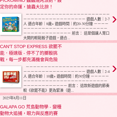
PICKOMINO 蟲蟲燒烤派對 - 骰
定你的命運，搶蟲大比拚！
›
－－－－－－－－－－－－－－－－－－－－－－－
－－－－－－－－－－－－－－－－－ 遊戲人數｜2-7
人 適合年齡｜8歲+ 遊戲時間｜約20-30分鐘 －－－－
－－－－－－－－－－－－－－－－－－－－－－－
－－－－－－－－－－－－－ 前言： 這是個讓人胃口
大開的輕鬆骰子遊戲，適合...
CAN'T STOP EXPRESS 欲罷不
能．極速版 - 停不了的擲骰挑
戰，每一步都充滿機會與危險
›
－－－－－－－－－－－－－－－－－－－－－－－
－－－－－－－－－－－－－－－－－ 遊戲人數｜2-4
人 適合年齡｜10歲+ 遊戲時間｜約30分鐘 －－－－－
－－－－－－－－－－－－－－－－－－－－－－－
－－－－－－－－－－－－ 前言： 這款新遊戲的節奏
較《欲罷不能》更為緊湊（遊...
2025年8月11日
GALAPA GO 荒島動物學 - 變種
動物大追捕，眼力與反應的賽