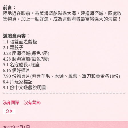
前言：
陸地近在眼前，乘著海盜船越過大海，建造海盜城，四處收
集物資，加上一點好運，成為這個海域最富裕強大的海盜！
遊戲盒內容：
1.1 張雙面遊戲板
2.1 顆骰子
3.28 座海盜城(每色7座)
4.28 艘海盜船(每色7艘)
5.1 名寇船長+底座
6.16 個好運片
7.90 份物資片(包含羊毛、木頭、鳳梨、軍刀和黃金各18份)
8.4 片玩家標記
9.1 份中文遊戲說明書
泓育國際
沒有留言:
分享
2022年7月1日