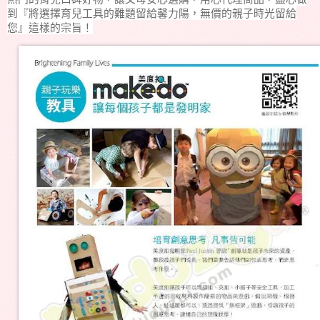
到『將選擇育兒工具的難題留給馨力陽，無價的親子時光留給
您』這樣的宗旨！