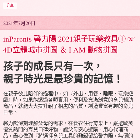
分享
2021年7月20日
inParents 馨力陽 2021親子玩樂教具① ☞
4D立體城市拼圖 ＆ I AM 動物拼圖
孩子的成長只有一次，
親子時光是最珍貴的記憶！
在親子彼此陪伴的過程中，如『外出．用餐．睡眠．玩樂遊
戲』時，如果能透過各類實用．便利及充滿創意的育兒輔助
商品，就能大大提升親子相處的品質，創造豐富有趣的育兒
日常。
馨力陽深刻理解父母的需求，在食衣住行育樂上，嚴選歐美
優質熱門的育兒口碑好物，讓父母安心選購，用心代理商
品，盡心做到『將選擇育兒工具的難題留給馨力陽，無價的