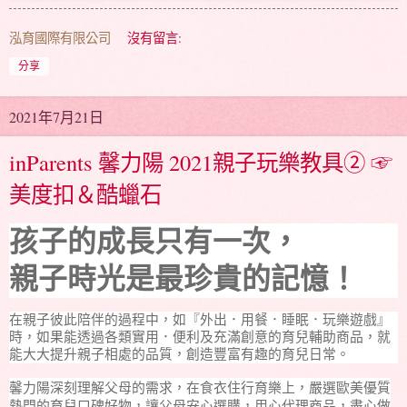
泓育國際有限公司
沒有留言:
分享
2021年7月21日
inParents 馨力陽 2021親子玩樂教具② ☞
美度扣＆酷蠟石
孩子的成長只有一次，
親子時光是最珍貴的記憶！
在親子彼此陪伴的過程中，如『外出．用餐．睡眠．玩樂遊戲』
時，如果能透過各類實用．便利及充滿創意的育兒輔助商品，就
能大大提升親子相處的品質，創造豐富有趣的育兒日常。
馨力陽深刻理解父母的需求，在食衣住行育樂上，嚴選歐美優質
熱門的育兒口碑好物，讓父母安心選購，用心代理商品，盡心做