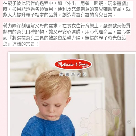
在親子彼此陪伴的過程中，如『外出．用餐．睡眠．玩樂遊戲』
時，如果能透過各類實用．便利及充滿創意的育兒輔助商品，就
能大大提升親子相處的品質，創造豐富有趣的育兒日常。
馨力陽深刻理解父母的需求，在食衣住行育樂上，嚴選歐美優質
熱門的育兒口碑好物，讓父母安心選購，用心代理商品，盡心做
到『將選擇育兒工具的難題留給馨力陽，無價的親子時光留給
您』這樣的宗旨！