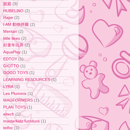
親親
(3)
HUBELiNO
(2)
Hape
(2)
I AM 動物拼圖
(2)
Mentari
(2)
little tikes
(2)
好童年玩具
(2)
AquaPlay
(1)
EDTOY
(1)
GIOTTO
(1)
GOGO TOYS
(1)
LEARNING RESOURCES
(1)
LYRA
(1)
Les Pluminis
(1)
MAGFORMERS
(1)
PLAN TOYS
(1)
eitech
(1)
masterkidz furniture
(1)
teifoc
(1)