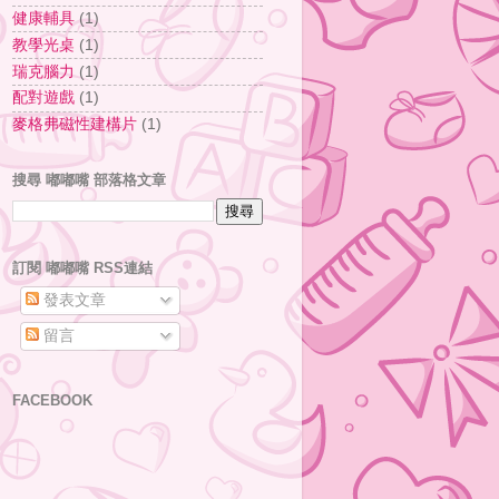
健康輔具
(1)
教學光桌
(1)
瑞克腦力
(1)
配對遊戲
(1)
麥格弗磁性建構片
(1)
搜尋 嘟嘟嘴 部落格文章
訂閱 嘟嘟嘴 RSS連結
發表文章
留言
FACEBOOK