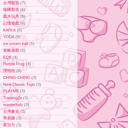
台灣製造
(7)
德國製造
(6)
戲水玩具
(6)
記憶遊戲
(6)
KAPLA
(5)
YODA
(5)
ice cream ball
(5)
策略遊戲
(5)
EQB
(4)
Purple Frog
(4)
理特尚
(4)
CHING-CHING
(3)
New Classic Toys
(3)
PLAYME
(3)
Training2s
(3)
masterkidz
(3)
台灣麥克
(3)
學易樂
(3)
莫兒方
(3)