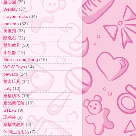
童心園
(39)
Weplay
(37)
crayon rocks
(34)
makedo
(33)
美度扣
(33)
酷蠟石
(32)
體能教具
(30)
小凱撒
(19)
Melissa and Doug
(16)
WOW Toys
(14)
pewaco
(14)
驚奇玩具
(14)
LaQ
(10)
建構積木
(10)
產品責任險
(10)
STEP2
(9)
瑪莉莎
(9)
建構式教具
(8)
休閒生活用品
(7)