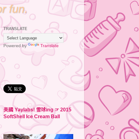
or fun.
TRANSLATE
Powered by
Translate
美國 Yaylabs! 雪球ing ☞ 2015
SoftShell Ice Cream Ball