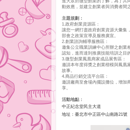
進大眾對微型創業的了解，為了共
動效應，並建立創業者與消費者間
主題規劃：
1.政府創業資源區：
讓您一網打盡政府創業資源大彙集
部會之政策宣導及服務廣宣。
2.創業諮詢輔導服務區：
邀集公立職業訓練中心所辦之創業
認知，進而達到推廣技能培訓之目
3.微型創業鳳凰商家成品展售區：
邀請本年度得獎之創業楷模與鳳凰
故事。
4.商品行銷交流平台區：
邀請廠商至會場內擺設攤位，增加
享。
活動地點：
中正紀念堂民主大道
地址：臺北市中正區中山南路21號