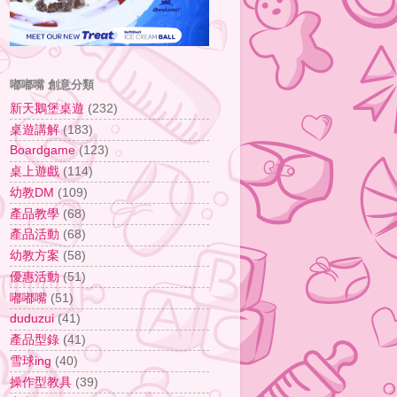
嘟嘟嘴 創意分類
新天鵝堡桌遊
(232)
桌遊講解
(183)
Boardgame
(123)
桌上遊戲
(114)
幼教DM
(109)
產品教學
(68)
產品活動
(68)
幼教方案
(58)
優惠活動
(51)
嘟嘟嘴
(51)
duduzui
(41)
產品型錄
(41)
雪球ing
(40)
操作型教具
(39)