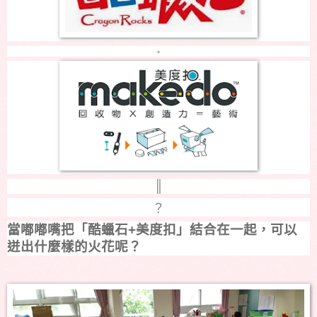
+
║
？
當嘟嘟嘴把「酷蠟石+美度扣」結合在一起，可以
迸出什麼樣的火花呢？