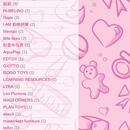
親親
(3)
HUBELiNO
(2)
Hape
(2)
I AM 動物拼圖
(2)
Mentari
(2)
little tikes
(2)
好童年玩具
(2)
AquaPlay
(1)
EDTOY
(1)
GIOTTO
(1)
GOGO TOYS
(1)
LEARNING RESOURCES
(1)
LYRA
(1)
Les Pluminis
(1)
MAGFORMERS
(1)
PLAN TOYS
(1)
eitech
(1)
masterkidz furniture
(1)
teifoc
(1)