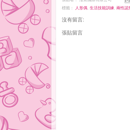
標籤：
人形偶
,
生活技能訓練
,
兩性認
沒有留言:
張貼留言