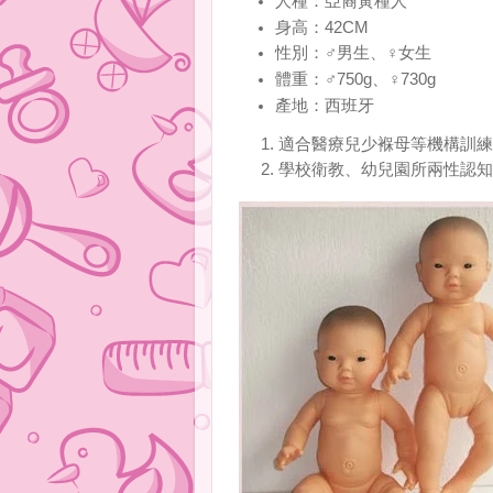
人種：亞裔黃種人
身高：42CM
性別：♂男生、♀女生
體重：♂750g、♀730g
產地：西班牙
適合醫療兒少褓母等機構訓練
學校衛教、幼兒園所兩性認知