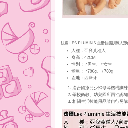
法國 LES PLUMINIS 生活技能訓練人形
人種：亞裔黃種人
身高：42CM
性別：♂男生、♀女生
體重：♂780g、♀780g
產地：西班牙
適合醫療兒少褓母等機構訓練
學校衛教、幼兒園所兩性認知
相關生活技能用品請自行另購