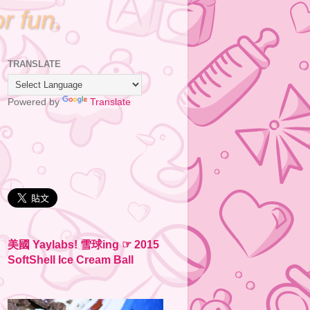
or fun.
TRANSLATE
Powered by
Translate
美國 Yaylabs! 雪球ing ☞ 2015
SoftShell Ice Cream Ball