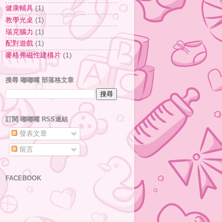
健康輔具
(1)
教學光桌
(1)
瑞克腦力
(1)
配對遊戲
(1)
麥格弗磁性建構片
(1)
搜尋 嘟嘟嘴 部落格文章
訂閱 嘟嘟嘴 RSS連結
發表文章
留言
FACEBOOK