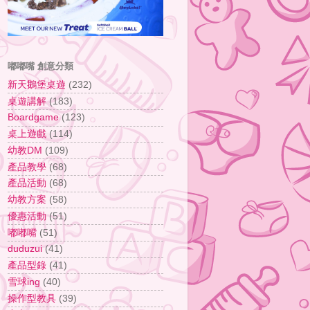
嘟嘟嘴 創意分類
新天鵝堡桌遊
(232)
桌遊講解
(183)
Boardgame
(123)
桌上遊戲
(114)
幼教DM
(109)
產品教學
(68)
產品活動
(68)
幼教方案
(58)
優惠活動
(51)
嘟嘟嘴
(51)
duduzui
(41)
產品型錄
(41)
雪球ing
(40)
操作型教具
(39)