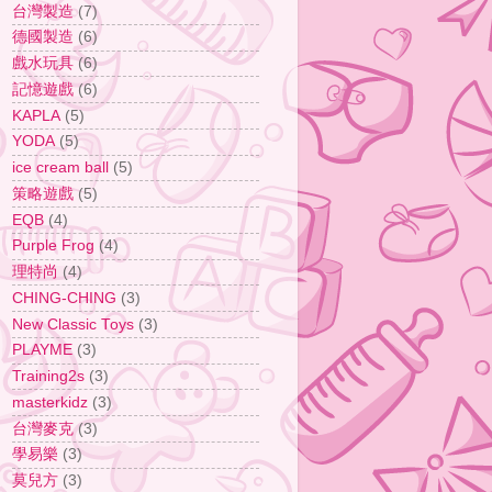
台灣製造
(7)
德國製造
(6)
戲水玩具
(6)
記憶遊戲
(6)
KAPLA
(5)
YODA
(5)
ice cream ball
(5)
策略遊戲
(5)
EQB
(4)
Purple Frog
(4)
理特尚
(4)
CHING-CHING
(3)
New Classic Toys
(3)
PLAYME
(3)
Training2s
(3)
masterkidz
(3)
台灣麥克
(3)
學易樂
(3)
莫兒方
(3)