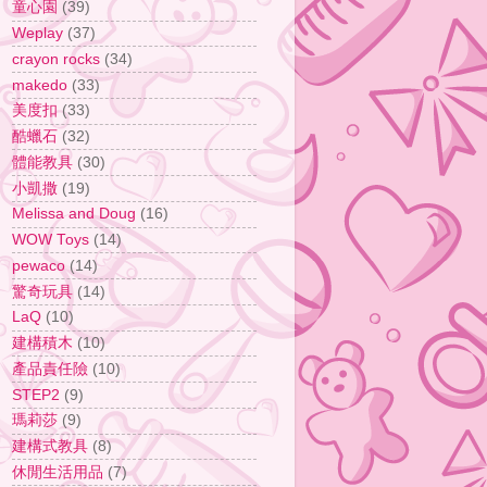
童心園
(39)
Weplay
(37)
crayon rocks
(34)
makedo
(33)
美度扣
(33)
酷蠟石
(32)
體能教具
(30)
小凱撒
(19)
Melissa and Doug
(16)
WOW Toys
(14)
pewaco
(14)
驚奇玩具
(14)
LaQ
(10)
建構積木
(10)
產品責任險
(10)
STEP2
(9)
瑪莉莎
(9)
建構式教具
(8)
休閒生活用品
(7)