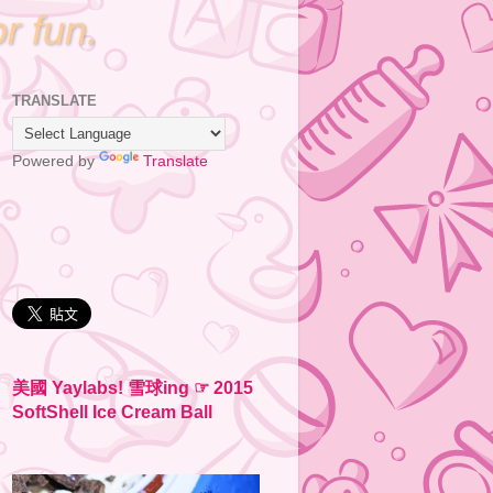
or fun.
TRANSLATE
Powered by
Translate
美國 Yaylabs! 雪球ing ☞ 2015
SoftShell Ice Cream Ball