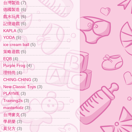
台灣製造
(7)
德國製造
(6)
戲水玩具
(6)
記憶遊戲
(6)
KAPLA
(5)
YODA
(5)
ice cream ball
(5)
策略遊戲
(5)
EQB
(4)
Purple Frog
(4)
理特尚
(4)
CHING-CHING
(3)
New Classic Toys
(3)
PLAYME
(3)
Training2s
(3)
masterkidz
(3)
台灣麥克
(3)
學易樂
(3)
莫兒方
(3)