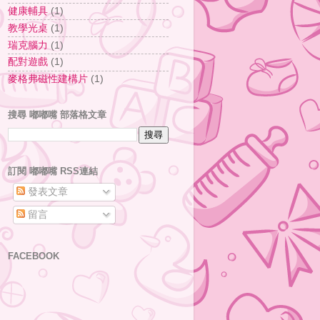
健康輔具
(1)
教學光桌
(1)
瑞克腦力
(1)
配對遊戲
(1)
麥格弗磁性建構片
(1)
搜尋 嘟嘟嘴 部落格文章
訂閱 嘟嘟嘴 RSS連結
發表文章
留言
FACEBOOK