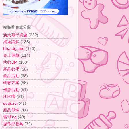
嘟嘟嘴 創意分類
新天鵝堡桌遊
(232)
桌遊講解
(183)
Boardgame
(123)
桌上遊戲
(114)
幼教DM
(109)
產品教學
(68)
產品活動
(68)
幼教方案
(58)
優惠活動
(51)
嘟嘟嘴
(51)
duduzui
(41)
產品型錄
(41)
雪球ing
(40)
操作型教具
(39)