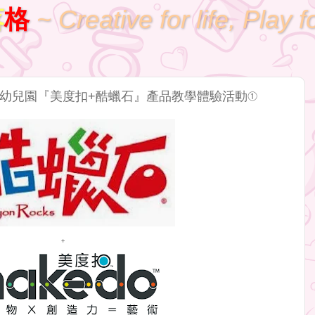
落
格
~ Creative for life, Play f
幼兒園『美度扣+酷蠟石』產品教學體驗活動①
+