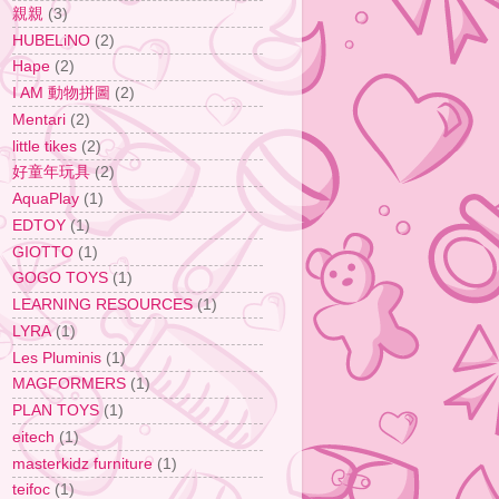
親親
(3)
HUBELiNO
(2)
Hape
(2)
I AM 動物拼圖
(2)
Mentari
(2)
little tikes
(2)
好童年玩具
(2)
AquaPlay
(1)
EDTOY
(1)
GIOTTO
(1)
GOGO TOYS
(1)
LEARNING RESOURCES
(1)
LYRA
(1)
Les Pluminis
(1)
MAGFORMERS
(1)
PLAN TOYS
(1)
eitech
(1)
masterkidz furniture
(1)
teifoc
(1)