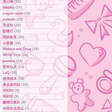
童心園
(39)
Weplay
(37)
crayon rocks
(34)
makedo
(33)
美度扣
(33)
酷蠟石
(32)
體能教具
(30)
小凱撒
(19)
Melissa and Doug
(16)
WOW Toys
(14)
pewaco
(14)
驚奇玩具
(14)
LaQ
(10)
建構積木
(10)
產品責任險
(10)
STEP2
(9)
瑪莉莎
(9)
建構式教具
(8)
休閒生活用品
(7)