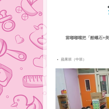
當嘟嘟嘴把「酷蠟石+
蘋果班（中班）