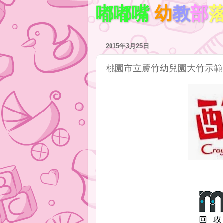
嘟嘟嘴
幼
教
部
2015年3月25日
桃園市立蘆竹幼兒園大竹示範