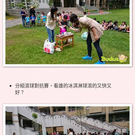
分組滾球對抗賽，看誰的冰淇淋球滾的又快又
好？