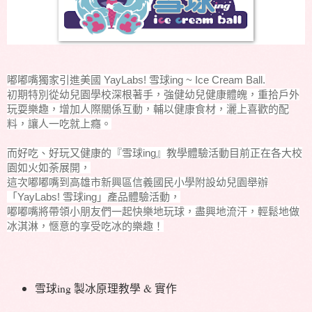
嘟嘟嘴獨家引進美國 YayLabs! 雪球ing ~ Ice Cream Ball.
初期特別從幼兒園學校深根著手，強健幼兒健康體魄，重拾戶外
玩耍樂趣，增加人際關係互動，輔以健康食材，灑上喜歡的配
料，讓人一吃就上癮。
而好吃、好玩又健康的『
雪球ing』教學體驗活動目前正在各大校
園如火如荼展開，
這次嘟嘟嘴到高雄
市新興區信義國民小學附設
幼兒園
舉辦
「YayLabs! 雪球ing」產品體驗活動，
嘟嘟嘴將帶領小朋友們一起快樂地玩球，盡興地流汗，輕鬆地做
冰淇淋，愜意的享受吃冰的樂趣！
雪球ing 製冰原理教學 & 實作