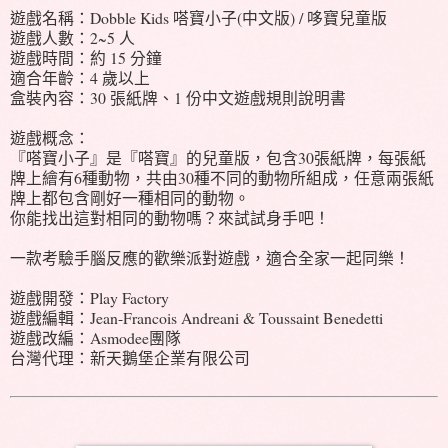
遊戲名稱：Dobble Kids 嗒寶小子(中文版) / 哆寶兒童版
遊戲人數：2~5 人
遊戲時間：約 15 分鐘
適合年齡：4 歲以上
盒裝內容：30 張紙牌、1 份中文遊戲規則說明書
遊戲概念：
『嗒寶小子』是『嗒寶』的兒童版，包含30張紙牌，每張紙
牌上繪有6種動物，共由30種不同的動物所組成，任意兩張紙
牌上都包含剛好一種相同的動物。
你能找出這對相同的動物嗎？來試試身手吧！
一款考驗手腦反應的歡樂派對遊戲，適合全家一起同樂！
遊戲開發：Play Factory
遊戲編輯：Jean-Francois Andreani & Toussaint Benedetti
遊戲改編：Asmodee團隊
台灣代理：新天鵝堡企業有限公司