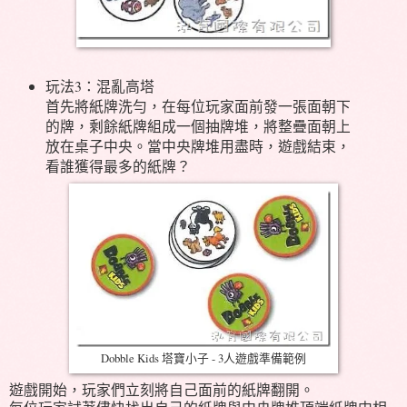
玩法3：混亂高塔
首先將紙牌洗勻，在每位玩家面前發一張面朝下
的牌，剩餘紙牌組成一個抽牌堆，將整疊面朝上
放在桌子中央。當中央牌堆用盡時，遊戲結束，
看誰獲得最多的紙牌？
Dobble Kids 塔寶小子 - 3人遊戲準備範例
遊戲開始，玩家們立刻將自己面前的紙牌翻開。