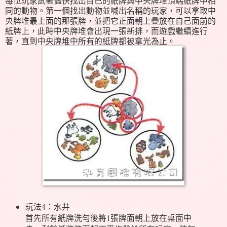
每位玩家試著儘快找出自己的紙牌與中央牌堆頂端紙牌中相
同的動物。第一個找出動物並喊出名稱的玩家，可以拿取中
央牌堆最上面的那張牌，並把它正面朝上疊放在自己面前的
紙牌上，此時中央牌堆會出現一張新排，而遊戲繼續進行
著，直到中央牌堆中所有的紙牌都被拿光為止。
玩法4：水井
首先所有紙牌洗勻後將1張牌面朝上放在桌面中