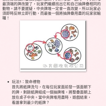
最頂端的牌改變了，玩家們繼續找出它和自己抽牌疊相同的
動物。請不要遲疑，中央牌堆一定會一直改變，所以玩家必
須即時反映立即行動，而最後一個將抽牌疊用盡的玩家就輸
囉！
玩法5：致命禮物
首先將紙牌洗勻，在每位玩家面前發一張面朝下
的牌，剩餘紙牌組成一個抽牌堆，將整疊面朝上
放在桌子中央。當中央牌堆用盡時，遊戲結束，
看誰拿到最少的紙牌？