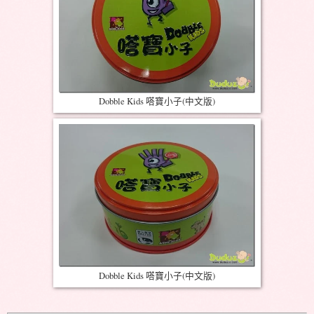
Dobble Kids 嗒寶小子(中文版)
Dobble Kids 嗒寶小子(中文版)