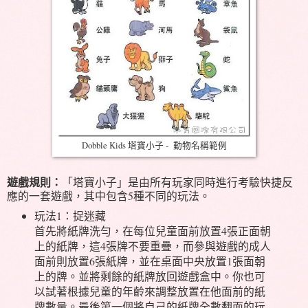
Dobble Kids 塔寶小子 -
動物名稱範例
遊戲規則：
「塔寶小子」是由所有玩家同時進行考驗快捷反
應的一套遊戲，其中包含5種不同的玩法。
玩法1：捉迷藏
首先將紙牌洗勻，在每位兒童面前放置4張正面朝
上的紙牌，這4張牌不要重疊，而參與遊戲的成人
面前則放置6張紙牌，並在桌面中央放置1張面朝
上的牌。並將剩餘的紙牌放回遊戲盒中。你也可
以試著根據兒童的年齡來調整放置在他面前的紙
牌數量。最後第一個將自己的紙牌全數翻面的玩