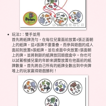
玩法2：雙手並用
首先將紙牌洗勻，在每位兒童面前放置4張正面朝
上的紙牌，這4張牌不要重疊，而參與遊戲的成人
面前則放置6張紙牌，並在桌面中央放置1張面朝
上的牌。並將剩餘的紙牌放回遊戲盒中。你也可
以試著根據兒童的年齡來調整放置在他面前的紙
牌數量。首先將自己所有的紙牌全數出到中央牌
堆上的玩家贏得遊戲勝利！