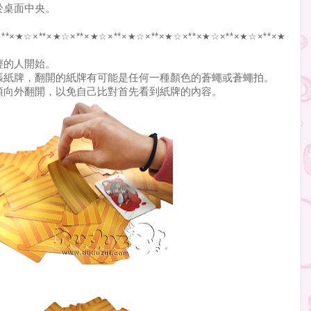
於桌面中央。
**×★☆×**×★
☆×**×★☆×**×★☆×**×★☆×**×★☆×**×★
☆×**×★
輕的人開始。
張紙牌，翻開的紙牌有可能是任何一種顏色的蒼蠅或蒼蠅拍。
須向外翻開，以免自己比對首先看到紙牌的內容。