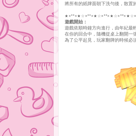
將所有的紙牌面朝下洗勻後，散置
★×**×★☆×**×★☆×**×★☆×**×★☆×
遊戲開始：
遊戲依順時鐘方向進行，由年紀最
在你的回合中，隨機從桌上翻開一
為了公平起見，玩家翻牌的時候必