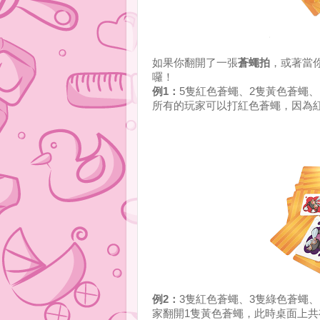
如果你翻開了一張
蒼蠅拍
，或著當
囉！
例1：
5隻紅色蒼蠅、2隻黃色蒼蠅
所有的玩家可以打紅色蒼蠅，因為
例2：
3隻紅色蒼蠅、3隻綠色蒼蠅
家翻開1隻黃色蒼蠅，此時桌面上共