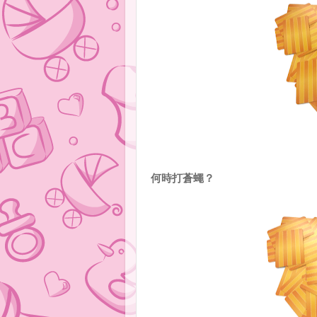
何時打蒼蠅？