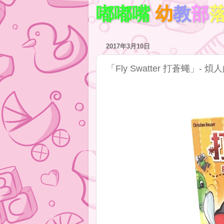
嘟嘟嘴
幼
教
部
2017年3月10日
「Fly Swatter 打蒼蠅