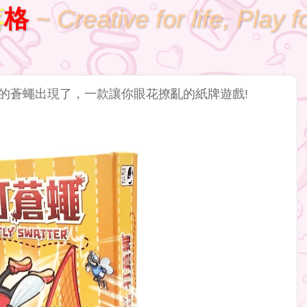
落
格
~ Creative for life, Play f
」- 煩人的蒼蠅出現了，一款讓你眼花撩亂的紙牌遊戲!