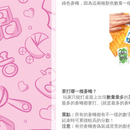
綠色蒼蠅，因為這兩種顏色數量一
要打哪一種蒼蠅？
玩家只能打桌面上出現
數量最多
的
最多的蒼蠅都要打。(就是最多的蒼
重點：
所有的蒼蠅都有不一樣的數字
結束時可累積較高的分數！
注意：
有些蒼蠅會偽裝成背景的顏