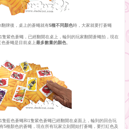
你翻牌後，桌上的蒼蠅就有
5種不同顏色
時，大家就要打蒼蠅
、1隻紫色蒼蠅，已經翻開在桌上，輪到的玩家翻開蒼蠅拍，現在
紅色蒼蠅是目前桌上
最多數量的顏色
。
、1隻藍色蒼蠅和1隻紫色蒼蠅已經翻開在桌面上，輪到的回合玩
有5種顏色的蒼蠅，現在所有玩家立刻開始打蒼蠅，要打紅色及