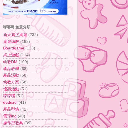
嘟嘟嘴 創意分類
新天鵝堡桌遊
(232)
桌遊講解
(183)
Boardgame
(123)
桌上遊戲
(114)
幼教DM
(109)
產品教學
(68)
產品活動
(68)
幼教方案
(58)
優惠活動
(51)
嘟嘟嘴
(51)
duduzui
(41)
產品型錄
(41)
雪球ing
(40)
操作型教具
(39)