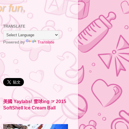
or fun.
TRANSLATE
Powered by
Translate
美國 Yaylabs! 雪球ing ☞ 2015
SoftShell Ice Cream Ball