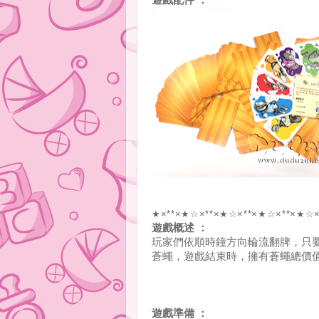
遊戲配件 ：
★×**×★☆×**×★☆×**×★☆×**×★☆×
遊戲概述 ：
玩家們依順時鐘方向輪流翻牌，只
蒼蠅，遊戲結束時，擁有蒼蠅總價
遊戲準備 ：