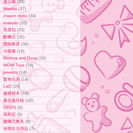
童心園
(39)
Weplay
(37)
crayon rocks
(34)
makedo
(33)
美度扣
(33)
酷蠟石
(32)
體能教具
(30)
小凱撒
(19)
Melissa and Doug
(16)
WOW Toys
(14)
pewaco
(14)
驚奇玩具
(14)
LaQ
(10)
建構積木
(10)
產品責任險
(10)
STEP2
(9)
瑪莉莎
(9)
建構式教具
(8)
休閒生活用品
(7)