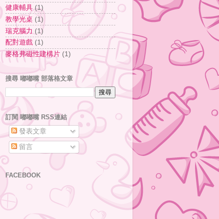
健康輔具
(1)
教學光桌
(1)
瑞克腦力
(1)
配對遊戲
(1)
麥格弗磁性建構片
(1)
搜尋 嘟嘟嘴 部落格文章
訂閱 嘟嘟嘴 RSS連結
發表文章
留言
FACEBOOK