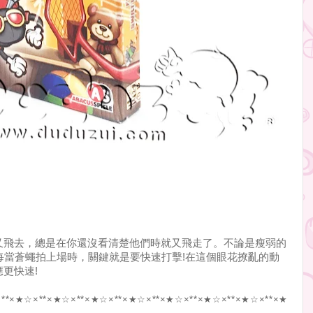
又飛去，總是在你還沒看清楚他們時就又飛走了。不論是瘦弱的
每當蒼蠅拍上場時，關鍵就是要快速打擊!在這個眼花撩亂的動
更快速!
**×★☆×**×★
☆×**×★☆×**×★☆×**×★☆×**×★☆×**×★
☆×**×★