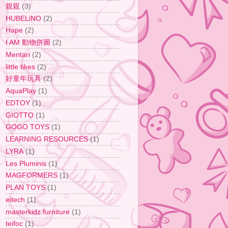
親親
(3)
HUBELiNO
(2)
Hape
(2)
I AM 動物拼圖
(2)
Mentari
(2)
little tikes
(2)
好童年玩具
(2)
AquaPlay
(1)
EDTOY
(1)
GIOTTO
(1)
GOGO TOYS
(1)
LEARNING RESOURCES
(1)
LYRA
(1)
Les Pluminis
(1)
MAGFORMERS
(1)
PLAN TOYS
(1)
eitech
(1)
masterkidz furniture
(1)
teifoc
(1)