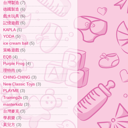
台灣製造
(7)
德國製造
(6)
戲水玩具
(6)
記憶遊戲
(6)
KAPLA
(5)
YODA
(5)
ice cream ball
(5)
策略遊戲
(5)
EQB
(4)
Purple Frog
(4)
理特尚
(4)
CHING-CHING
(3)
New Classic Toys
(3)
PLAYME
(3)
Training2s
(3)
masterkidz
(3)
台灣麥克
(3)
學易樂
(3)
莫兒方
(3)