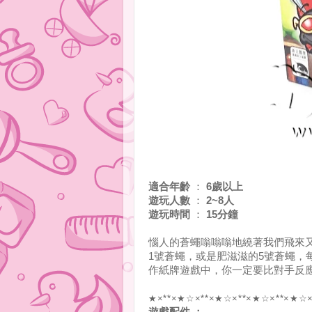
適合年齡
：
6歲以上
遊玩人數
：
2~8人
遊玩時間
：
15分鐘
惱人的蒼蠅嗡嗡嗡地繞著我們飛來
1號蒼蠅，或是肥滋滋的5號蒼蠅，
作紙牌遊戲中，你一定要比對手反應
★×**×★☆×**×★☆×**×★☆×**×★☆×