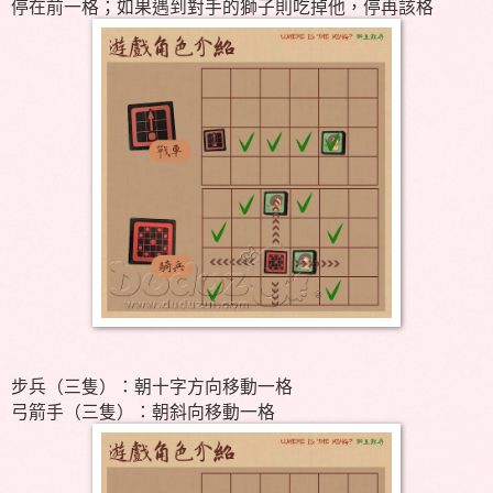
停在前一格；如果遇到對手的獅子則吃掉他，停再該格
步兵（三隻）：朝十字方向移動一格
弓箭手（三隻）：朝斜向移動一格