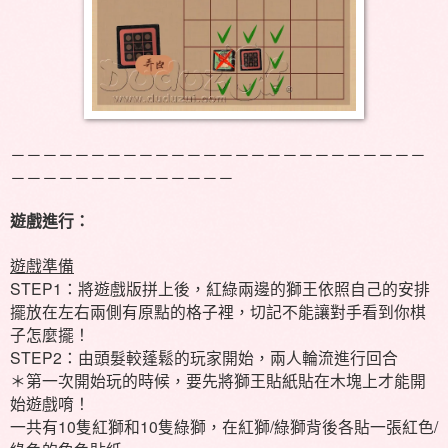
－－－－－－－－－－－－－－－－－－－－－－－－－－
－－－－－－－－－－－－－－
遊戲進行：
遊戲準備
STEP1：將遊戲版拼上後，紅綠兩邊的獅王依照自己的安排
擺放在左右兩側有原點的格子裡，切記不能讓對手看到你棋
子怎麼擺！
STEP2：由頭髮較蓬鬆的玩家開始，兩人輪流進行回合
＊第一次開始玩的時候，要先將獅王貼紙貼在木塊上才能開
始遊戲唷！
10
10
/
/
一共有
隻紅獅和
隻綠獅，在紅獅
綠獅背後各貼一張紅色