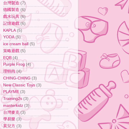
台灣製造
(7)
德國製造
(6)
戲水玩具
(6)
記憶遊戲
(6)
KAPLA
(5)
YODA
(5)
ice cream ball
(5)
策略遊戲
(5)
EQB
(4)
Purple Frog
(4)
理特尚
(4)
CHING-CHING
(3)
New Classic Toys
(3)
PLAYME
(3)
Training2s
(3)
masterkidz
(3)
台灣麥克
(3)
學易樂
(3)
莫兒方
(3)