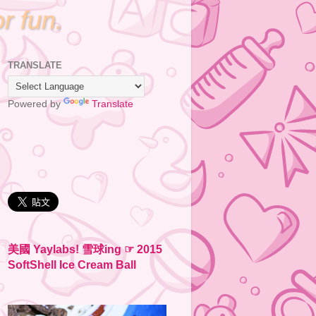
or fun.
TRANSLATE
Powered by
Translate
美國 Yaylabs! 雪球ing ☞ 2015
SoftShell Ice Cream Ball