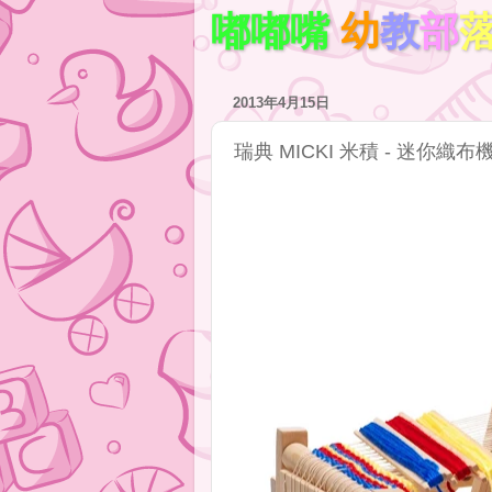
嘟嘟嘴
幼
教
部
2013年4月15日
瑞典 MICKI 米積 - 迷