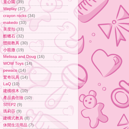
童心園
(39)
Weplay
(37)
crayon rocks
(34)
makedo
(33)
美度扣
(33)
酷蠟石
(32)
體能教具
(30)
小凱撒
(19)
Melissa and Doug
(16)
WOW Toys
(14)
pewaco
(14)
驚奇玩具
(14)
LaQ
(10)
建構積木
(10)
產品責任險
(10)
STEP2
(9)
瑪莉莎
(9)
建構式教具
(8)
休閒生活用品
(7)