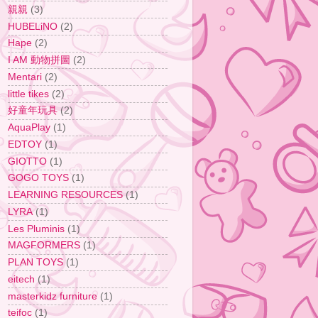
親親
(3)
HUBELiNO
(2)
Hape
(2)
I AM 動物拼圖
(2)
Mentari
(2)
little tikes
(2)
好童年玩具
(2)
AquaPlay
(1)
EDTOY
(1)
GIOTTO
(1)
GOGO TOYS
(1)
LEARNING RESOURCES
(1)
LYRA
(1)
Les Pluminis
(1)
MAGFORMERS
(1)
PLAN TOYS
(1)
eitech
(1)
masterkidz furniture
(1)
teifoc
(1)