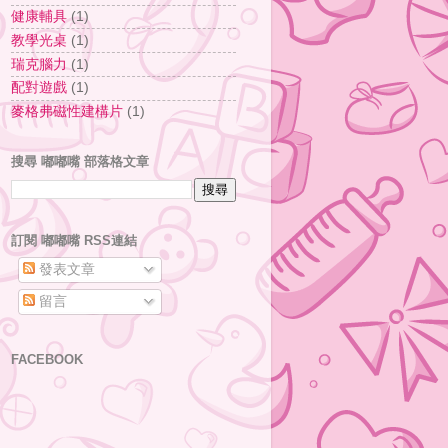
健康輔具
(1)
教學光桌
(1)
瑞克腦力
(1)
配對遊戲
(1)
麥格弗磁性建構片
(1)
搜尋 嘟嘟嘴 部落格文章
訂閱 嘟嘟嘴 RSS連結
發表文章
留言
FACEBOOK