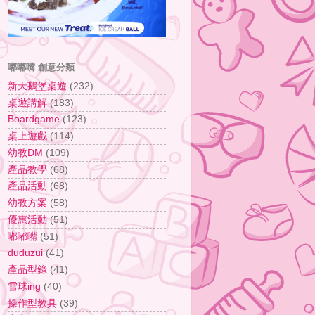
嘟嘟嘴 創意分類
新天鵝堡桌遊
(232)
桌遊講解
(183)
Boardgame
(123)
桌上遊戲
(114)
幼教DM
(109)
產品教學
(68)
產品活動
(68)
幼教方案
(58)
優惠活動
(51)
嘟嘟嘴
(51)
duduzui
(41)
產品型錄
(41)
雪球ing
(40)
操作型教具
(39)