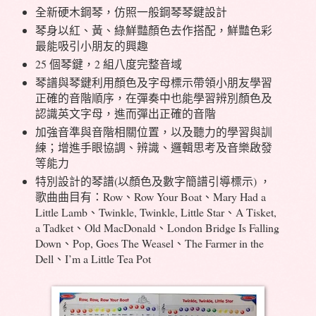
全新硬木鋼琴，仿照一般鋼琴琴鍵設計
琴身以紅、黃、綠鮮豔顏色去作搭配，鮮豔色彩
最能吸引小朋友的興趣
25 個琴鍵，2 組八度完整音域
琴譜與琴鍵利用顏色及字母標示帶領小朋友學習
正確的音階順序，在彈奏中也能學習辨別顏色及
認識英文字母，進而彈出正確的音階
加強音準與音階相關位置，以及聽力的學習與訓
練；增進手眼協調、辨識、邏輯思考及音樂啟發
等能力
特別設計的琴譜(以顏色及數字簡譜引導標示) ，
歌曲曲目有：Row、Row Your Boat、Mary Had a
Little Lamb、Twinkle, Twinkle, Little Star、A Tisket,
a Tadket、Old MacDonald、London Bridge Is Falling
Down、Pop, Goes The Weasel、The Farmer in the
Dell、I’m a Little Tea Pot