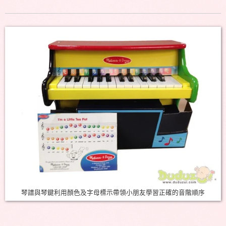
琴譜與琴鍵利用顏色及字母標示帶領小朋友學習正確的音階順序