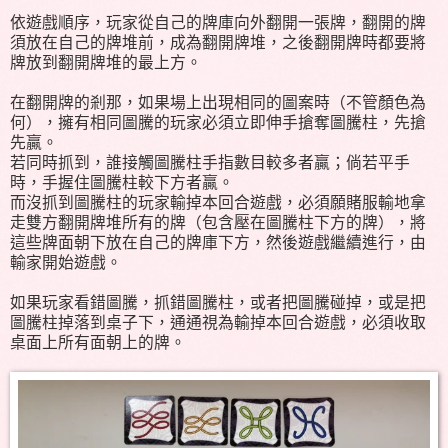
依遊戲順序，玩家從自己的牌庫向外翻開一張牌，翻開的牌
須放在自己的牌堆前，成為翻開牌堆，之後翻開牌時都要將
牌放到翻開牌堆的最上方。
在翻開牌的剎那，如果場上出現相同的圖案時（不管顏色為
何），擁有相同圖騰的玩家必須立即伸手搶奪圖騰柱，先搶
先贏。
若同時抓到，誰接觸圖騰柱手指數目較多者贏；倘若平手
時，手握住圖騰柱較下方者贏。
而沒抓到圖騰柱的玩家輸掉本回合遊戲，必須願賭服輸地拿
走雙方翻開牌堆所有的牌（包含壓在圖騰柱下方的牌），將
這些牌面朝下放在自己的牌庫下方，然後遊戲繼續進行，由
輸家開始遊戲。
如果玩家看錯圖騰，抓錯圖騰柱，或者把圖騰碰掉，或是把
圖騰柱掉落到桌子下，通通視為輸掉本回合遊戲，必須收取
桌面上所有面朝上的牌。