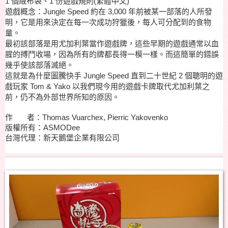
1
個絨布袋、
1 份遊戲規則(繁體中文)
遊戲概念：
Jungle Speed 約在 3,000 年前被某一部落的人所發
明，它是用來決定在每一次成功狩獵後，每人可分配到的食物
量。
最初該部落是用尤加利葉當作遊戲牌，這些早期的遊戲通常以血
腥的搏鬥收場，因為所有的牌都長得一模一樣。而這簡單的錯誤
幾乎使該部落滅絕。
這就是為什麼圖騰快手 Jungle Speed 直到二十世紀 2 個聰明的遊
戲玩家 Tom & Yako 以我們現今用的遊戲卡牌取代尤加利葉之
前，仍不為外部世界所知的原因。
作 者：Thomas Vuarchex, Pierric Yakovenko
版權所有：ASMODee
台灣代理：新天鵝堡企業有限公司